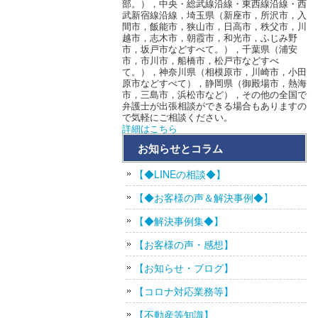
部。），中央・総武線沿線・東西線沿線・西
武新宿線沿線，埼玉県（新座市，所沢市，入
間市，飯能市，狭山市，日高市，秩父市，川
越市，志木市，朝霞市，和光市，ふじみ野
市，坂戸市などすべて。），千葉県（浦安
市，市川市，船橋市，松戸市などすべ
て。），神奈川県（相模原市，川崎市，小田
原市などすべて），静岡県（御殿場市，熱海
市，三島市，浜松市など），その他の全国で
弁護士が出張相談ができる場合もありますの
で気軽にご相談ください。
詳細はこちら
お知らせとコラム
【◆LINEの相談◆】
【◆お客様の声＆解決事例◆】
【◆解決事例集◆】
【お客様の声・感想】
【お知らせ・ブログ】
【コロナ対応業務等】
【不動産等知識】