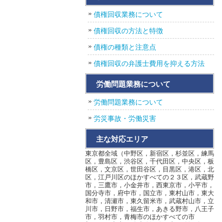
債権回収業務について
債権回収の方法と特徴
債権の種類と注意点
債権回収の弁護士費用を抑える方法
労働問題業務について
労働問題業務について
労災事故・労働災害
主な対応エリア
東京都全域（中野区，新宿区，杉並区，練馬
区，豊島区，渋谷区，千代田区，中央区，板
橋区，文京区，世田谷区，目黒区，港区，北
区，江戸川区のほかすべての２３区，武蔵野
市，三鷹市，小金井市，西東京市，小平市，
国分寺市，府中市，国立市，東村山市，東大
和市，清瀬市，東久留米市，武蔵村山市，立
川市，日野市，福生市，あきる野市，八王子
市，羽村市，青梅市のほかすべての市