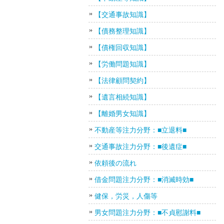
【交通事故知識】
【債務整理知識】
【債権回収知識】
【労働問題知識】
【法律顧問契約】
【遺言相続知識】
【離婚男女知識】
不動産等注力分野：■立退料■
交通事故注力分野：■後遺症■
依頼後の流れ
借金問題注力分野：■消滅時効■
健保，労災，人傷等
男女問題注力分野：■不貞慰謝料■