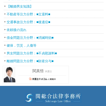
【離婚男女知識】
不動産等注力分野：■立退料■
交通事故注力分野：■後遺症■
依頼後の流れ
借金問題注力分野：■消滅時効■
健保，労災，人傷等
男女問題注力分野：■不貞慰謝料■
離婚問題注力分野：■財産分与■