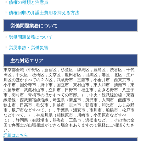
債権の種類と注意点
債権回収の弁護士費用を抑える方法
労働問題業務について
労働問題業務について
労災事故・労働災害
主な対応エリア
東京都全域（中野区，新宿区，杉並区，練馬区，豊島区，渋谷区，千代
田区，中央区，板橋区，文京区，世田谷区，目黒区，港区，北区，江戸
川区のほかすべての２３区，武蔵野市，三鷹市，小金井市，西東京市，
小平市，国分寺市，府中市，国立市，東村山市，東大和市，清瀬市，東
久留米市，武蔵村山市，立川市，日野市，福生市，あきる野市，八王子
市，羽村市，青梅市のほかすべての市部。），中央・総武線沿線・東西
線沿線・西武新宿線沿線，埼玉県（新座市，所沢市，入間市，飯能市，
狭山市，日高市，秩父市，川越市，志木市，朝霞市，和光市，ふじみ野
市，坂戸市などすべて。），千葉県（浦安市，市川市，船橋市，松戸市
などすべて。），神奈川県（相模原市，川崎市，小田原市などすべ
て），静岡県（御殿場市，熱海市，三島市，浜松市など），その他の全
国で弁護士が出張相談ができる場合もありますので気軽にご相談くださ
い。
詳細はこちら