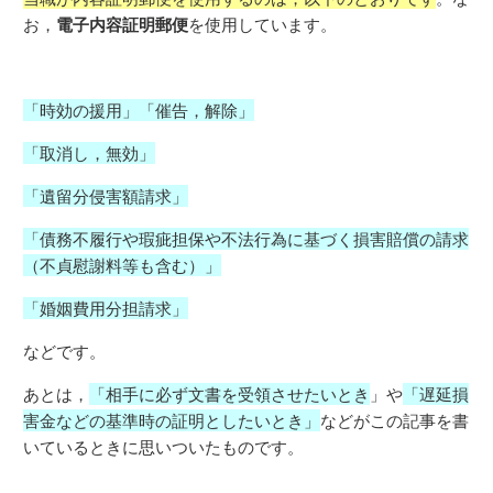
電子内容証明郵便
お，
を使用しています。
「時効の援用」「催告，解除」
「取消し，無効」
「遺留分侵害額請求」
「債務不履行や瑕疵担保や不法行為に基づく損害賠償の請求
（不貞慰謝料等も含む）」
「婚姻費用分担請求」
などです。
あとは，
「相手に必ず文書を受領させたいとき
」や
「遅延損
害金などの基準時の証明としたいとき」
などがこの記事を書
いているときに思いついたものです。