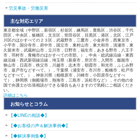
労災事故・労働災害
主な対応エリア
東京都全域（中野区，新宿区，杉並区，練馬区，豊島区，渋谷区，千代
田区，中央区，板橋区，文京区，世田谷区，目黒区，港区，北区，江戸
川区のほかすべての２３区，武蔵野市，三鷹市，小金井市，西東京市，
小平市，国分寺市，府中市，国立市，東村山市，東大和市，清瀬市，東
久留米市，武蔵村山市，立川市，日野市，福生市，あきる野市，八王子
市，羽村市，青梅市のほかすべての市部。），中央・総武線沿線・東西
線沿線・西武新宿線沿線，埼玉県（新座市，所沢市，入間市，飯能市，
狭山市，日高市，秩父市，川越市，志木市，朝霞市，和光市，ふじみ野
市，坂戸市などすべて。），千葉県（浦安市，市川市，船橋市，松戸市
などすべて。），神奈川県（相模原市，川崎市，小田原市などすべ
て），静岡県（御殿場市，熱海市，三島市，浜松市など），その他の全
国で弁護士が出張相談ができる場合もありますので気軽にご相談くださ
い。
詳細はこちら
お知らせとコラム
【◆LINEの相談◆】
【◆お客様の声＆解決事例◆】
【◆解決事例集◆】