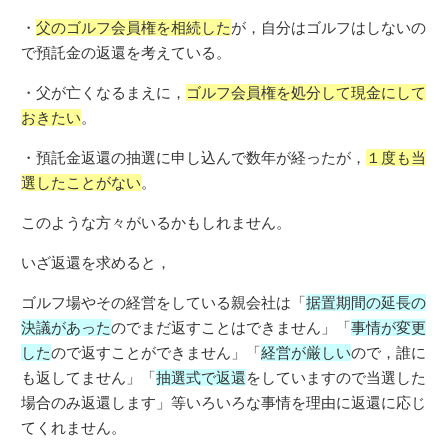
・
父のゴルフ会員権を相続した
が，自分はゴルフはしないの
で預託金の返還を考えている。
・父が亡くなるまえに，
ゴルフ会員権を処分して現金にして
おきたい
。
・預託金返還の抽選に申し込んで数年が経ったが，
１度も当
選したことがない
。
このような方々がいるかもしれません。
いざ返還を求めると，
ゴルフ場やその経営をしている親会社は「
据置期間の延長の
決議があった
のでまだ返すことはできません」「
事情が変更
した
ので返すことができません」「
経営が厳しい
ので，誰に
も返してません」「
抽選式で返還
をしていますので当選した
場合のみ返還します」等いろいろな事情を理由に返還に応じ
てくれません。