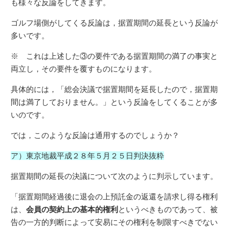
も様々な反論をしてきます。
ゴルフ場側がしてくる反論は，据置期間の延長という反論が
多いです。
※ これは上述した③の要件である据置期間の満了の事実と
両立し，その要件を覆すものになります。
具体的には，「総会決議で据置期間を延長したので，据置期
間は満了しておりません。」という反論をしてくることが多
いのです。
では，このような反論は通用するのでしょうか？
ア）東京地裁平成２８年５月２５日判決抜粋
据置期間の延長の決議について次のように判示しています。
「据置期間経過後に退会の上預託金の返還を請求し得る権利
は、
会員の契約上の基本的権利
というべきものであって、被
告の一方的判断によって安易にその権利を制限すべきでない