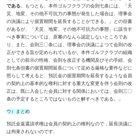
である
。
もつとも、本件ゴルフクラブの会則七条には、「天
災、地変、その他不可抗力の事態が発生した場合は、理事会
の決議により据置期間を延長することができる。」との但書
があるが、「天災、地変、その他不可抗力の事態」に該当す
べき事実については、原審のなんら認定しないところであ
り、また、会則三〇条には、理事会の決議によつて会則の改
正ができる旨が定められているが、本件ゴルフクラブの組織
としての前示の性格、会則を改正する機関及びその手続、会
則七条但書の据置期間延長について定める厳格な要件などに
照らして考えると、預託金の据置期間を延長するような会員
の契約上の基本的な権利に対する重大な変更を伴う会則の改
正は、既に入会した会員に対する関係においては、会則三〇
条の予定するところではないものと解すべきである。」
ウ）まとめ
預託金返還請求権は会員の契約上の権利なので，延長決議に
は拘束されないのです。