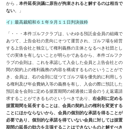
から，
本件延長決議に原告が拘束されると解するのは相当で
ない
。」
イ）最高裁昭和６１年９月１１日判決抜粋
「・・・本件ゴルフクラブは、いわゆる預託金会員の組織で
あつて、上告会社の意向にそつて運営され、ゴルフ場を経営
する上告会社と独立して権利義務の主体となるべき社団とし
ての実体を有しないことが明らかであるから、本件ゴルフク
ラブの会則は、これを承認して入会した会員と上告会社との
間の契約上の権利義務の内容を構成するものということがで
き、会員は、右の会則に従つてゴルフ場を優先的に利用しう
る権利及び年会費納入等の義務を有し、入会の際に預託した
預託金を会則に定める据置期間の経過後に退会のうえ返還請
求することができるものというべきであり、
右会則に定める
据置期間を延長することは、会員の契約上の権利を変更する
ことにほかならないから、会員の個別的な承諾を得ることが
必要であり、個別的な承諾を得ていない会員に対しては据置
期間の延長の効力を主張することはできないものと解すべき