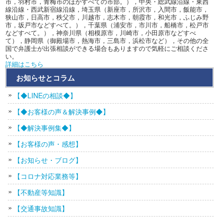
市，羽村市，青梅市のほかすべての市部。），中央・総武線沿線・東西
線沿線・西武新宿線沿線，埼玉県（新座市，所沢市，入間市，飯能市，
狭山市，日高市，秩父市，川越市，志木市，朝霞市，和光市，ふじみ野
市，坂戸市などすべて。），千葉県（浦安市，市川市，船橋市，松戸市
などすべて。），神奈川県（相模原市，川崎市，小田原市などすべ
て），静岡県（御殿場市，熱海市，三島市，浜松市など），その他の全
国で弁護士が出張相談ができる場合もありますので気軽にご相談くださ
い。
詳細はこちら
お知らせとコラム
【◆LINEの相談◆】
【◆お客様の声＆解決事例◆】
【◆解決事例集◆】
【お客様の声・感想】
【お知らせ・ブログ】
【コロナ対応業務等】
【不動産等知識】
【交通事故知識】