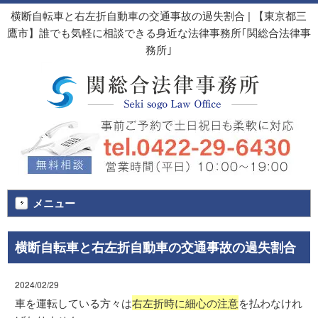
横断自転車と右左折自動車の交通事故の過失割合 | 【東京都三
鷹市】誰でも気軽に相談できる身近な法律事務所｢関総合法律事
務所｣
メニュー
横断自転車と右左折自動車の交通事故の過失割合
2024/02/29
車を運転している方々は
右左折時に細心の注意
を払わなけれ