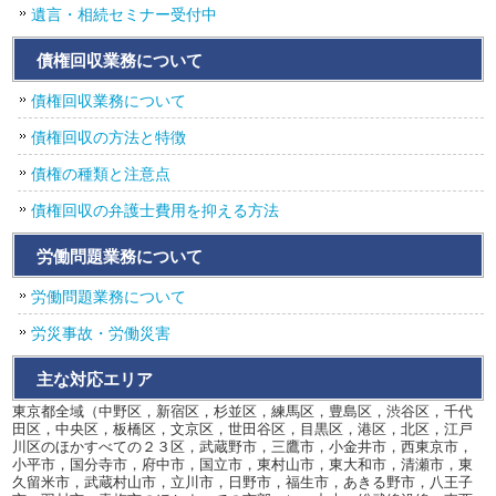
遺言・相続セミナー受付中
債権回収業務について
債権回収業務について
債権回収の方法と特徴
債権の種類と注意点
債権回収の弁護士費用を抑える方法
労働問題業務について
労働問題業務について
労災事故・労働災害
主な対応エリア
東京都全域（中野区，新宿区，杉並区，練馬区，豊島区，渋谷区，千代
田区，中央区，板橋区，文京区，世田谷区，目黒区，港区，北区，江戸
川区のほかすべての２３区，武蔵野市，三鷹市，小金井市，西東京市，
小平市，国分寺市，府中市，国立市，東村山市，東大和市，清瀬市，東
久留米市，武蔵村山市，立川市，日野市，福生市，あきる野市，八王子