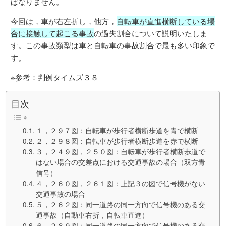
ばなりません。
今回は，車が右左折し，他方，
自転車が直進横断している場
合に接触して起こる事故
の過失割合について説明いたしま
す。この事故類型は車と自転車の事故割合で最も多い印象で
す。
※参考：判例タイムズ３８
目次
１，２９７図：自転車が歩行者横断歩道を青で横断
２，２９８図：自転車が歩行者横断歩道を赤で横断
３，２４９図，２５０図：自転車が歩行者横断歩道で
はない場合の交差点における交通事故の場合（双方青
信号）
４，２６０図，２６１図：上記３の図で信号機がない
交通事故の場合
５，２６２図：同一道路の同一方向で信号機のある交
通事故（自動車右折，自転車直進）
６，２８９図：同一道路の同一方向で信号機のある交