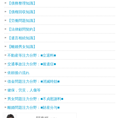
【債務整理知識】
【債権回収知識】
【労働問題知識】
【法律顧問契約】
【遺言相続知識】
【離婚男女知識】
不動産等注力分野：■立退料■
交通事故注力分野：■後遺症■
依頼後の流れ
借金問題注力分野：■消滅時効■
健保，労災，人傷等
男女問題注力分野：■不貞慰謝料■
離婚問題注力分野：■財産分与■