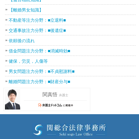
【離婚男女知識】
不動産等注力分野：■立退料■
交通事故注力分野：■後遺症■
依頼後の流れ
借金問題注力分野：■消滅時効■
健保，労災，人傷等
男女問題注力分野：■不貞慰謝料■
離婚問題注力分野：■財産分与■