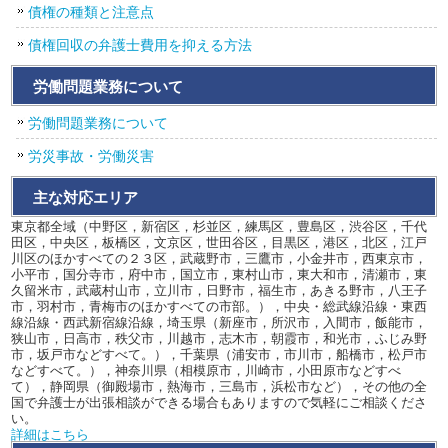
債権の種類と注意点
債権回収の弁護士費用を抑える方法
労働問題業務について
労働問題業務について
労災事故・労働災害
主な対応エリア
東京都全域（中野区，新宿区，杉並区，練馬区，豊島区，渋谷区，千代
田区，中央区，板橋区，文京区，世田谷区，目黒区，港区，北区，江戸
川区のほかすべての２３区，武蔵野市，三鷹市，小金井市，西東京市，
小平市，国分寺市，府中市，国立市，東村山市，東大和市，清瀬市，東
久留米市，武蔵村山市，立川市，日野市，福生市，あきる野市，八王子
市，羽村市，青梅市のほかすべての市部。），中央・総武線沿線・東西
線沿線・西武新宿線沿線，埼玉県（新座市，所沢市，入間市，飯能市，
狭山市，日高市，秩父市，川越市，志木市，朝霞市，和光市，ふじみ野
市，坂戸市などすべて。），千葉県（浦安市，市川市，船橋市，松戸市
などすべて。），神奈川県（相模原市，川崎市，小田原市などすべ
て），静岡県（御殿場市，熱海市，三島市，浜松市など），その他の全
国で弁護士が出張相談ができる場合もありますので気軽にご相談くださ
い。
詳細はこちら