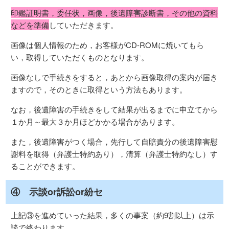
印鑑証明書，委任状，画像，後遺障害診断書，その他の資料
などを準備
していただきます。
画像は個人情報のため，お客様がCD-ROMに焼いてもら
い，取得していただくものとなります。
画像なしで手続きをすると，あとから画像取得の案内が届き
ますので，そのときに取得という方法もあります。
なお，後遺障害の手続きをして結果が出るまでに申立てから
１か月～最大３か月ほどかかる場合があります。
また，後遺障害がつく場合，先行して自賠責分の後遺障害慰
謝料を取得（弁護士特約あり），清算（弁護士特約なし）す
ることができます。
④ 示談or訴訟or紛セ
上記③を進めていった結果，多くの事案（約9割以上）は示
談で終わります。