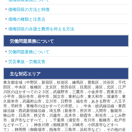
債権回収の方法と特徴
債権の種類と注意点
債権回収の弁護士費用を抑える方法
労働問題業務について
労働問題業務について
労災事故・労働災害
主な対応エリア
東京都全域（中野区，新宿区，杉並区，練馬区，豊島区，渋谷区，千代
田区，中央区，板橋区，文京区，世田谷区，目黒区，港区，北区，江戸
川区のほかすべての２３区，武蔵野市，三鷹市，小金井市，西東京市，
小平市，国分寺市，府中市，国立市，東村山市，東大和市，清瀬市，東
久留米市，武蔵村山市，立川市，日野市，福生市，あきる野市，八王子
市，羽村市，青梅市のほかすべての市部。），中央・総武線沿線・東西
線沿線・西武新宿線沿線，埼玉県（新座市，所沢市，入間市，飯能市，
狭山市，日高市，秩父市，川越市，志木市，朝霞市，和光市，ふじみ野
市，坂戸市などすべて。），千葉県（浦安市，市川市，船橋市，松戸市
などすべて。），神奈川県（相模原市，川崎市，小田原市などすべ
て），静岡県（御殿場市，熱海市，三島市，浜松市など），その他の全